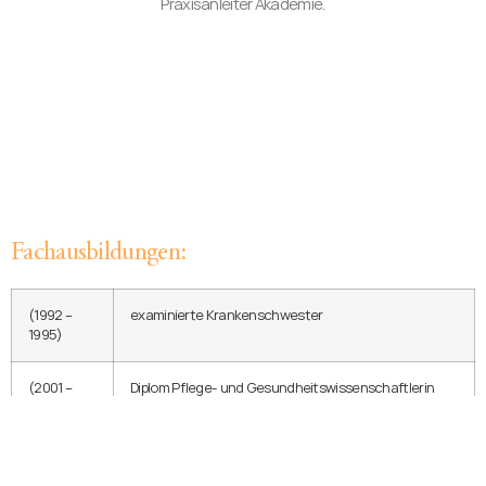
Praxisanleiter Akademie.
Fachausbildungen:
(1992 –
examinierte Krankenschwester
1995)
(2001 –
Diplom Pflege- und Gesundheitswissenschaftlerin
2006)
(MLU Halle)
(2001 –
Dipl. Pflege – und Gesundheitspädagogin (MLU Halle)
2006)