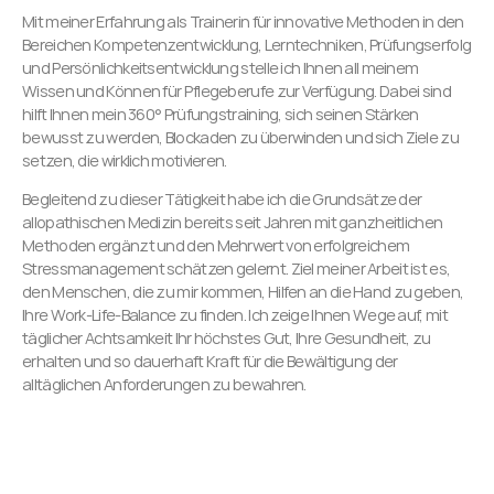
Mit meiner Erfahrung als Trainerin für innovative Methoden in den
Bereichen Kompetenzentwicklung, Lerntechniken, Prüfungserfolg
und Persönlichkeitsentwicklung stelle ich Ihnen all meinem
Wissen und Können für Pflegeberufe zur Verfügung. Dabei sind
hilft Ihnen mein 360° Prüfungstraining, sich seinen Stärken
bewusst zu werden, Blockaden zu überwinden und sich Ziele zu
setzen, die wirklich motivieren.
Begleitend zu dieser Tätigkeit habe ich die Grundsätze der
allopathischen Medizin bereits seit Jahren mit ganzheitlichen
Methoden ergänzt und den Mehrwert von erfolgreichem
Stressmanagement schätzen gelernt. Ziel meiner Arbeit ist es,
den Menschen, die zu mir kommen, Hilfen an die Hand zu geben,
Ihre Work-Life-Balance zu finden. Ich zeige Ihnen Wege auf, mit
täglicher Achtsamkeit Ihr höchstes Gut, Ihre Gesundheit, zu
erhalten und so dauerhaft Kraft für die Bewältigung der
alltäglichen Anforderungen zu bewahren.