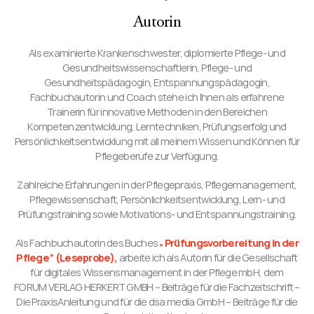
Autorin
Als examinierte Krankenschwester, diplomierte Pflege- und
Gesundheitswissenschaftlerin, Pflege- und
Gesundheitspädagogin, Entspannungspädagogin,
Fachbuchautorin und Coach stehe ich Ihnen als erfahrene
Trainerin für innovative Methoden in den Bereichen
Kompetenzentwicklung, Lerntechniken, Prüfungserfolg und
Persönlichkeitsentwicklung mit all meinem Wissen und Können für
Pflegeberufe zur Verfügung.
Zahlreiche Erfahrungen in der Pflegepraxis, Pflegemanagement,
Pflegewissenschaft, Persönlichkeitsentwicklung, Lern- und
Prüfungstraining sowie Motivations- und Entspannungstraining.
Als Fachbuchautorin des Buches
„Prüfungsvorbereitung in der
Pflege“ (Leseprobe),
arbeite ich als Autorin für die Gesellschaft
für digitales Wissensmanagement in der Pflege mbH, dem
FORUM VERLAG HERKERT GMBH – Beiträge für die Fachzeitschrift –
Die PraxisAnleitung und für die dsa media GmbH – Beiträge für die